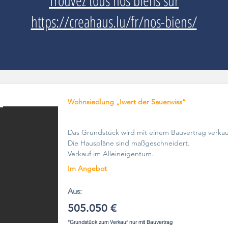
Trouvez tous nos biens sur
https://creahaus.lu/fr/nos-biens/
E
Wohnsiedlung „Iwert der Sauerwiss“
Das Grundstück wird mit einem Bauvertrag verkau
Die Hauspläne sind maßgeschneidert.
Verkauf im Alleineigentum.
Im Angebot
Aus:
505.050 €
*Grundstück zum Verkauf nur mit Bauvertrag