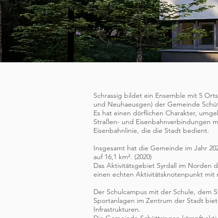
Schrassig bildet ein Ensemble mit
5 Ort
und Neuhaeusgen)
der Gemeinde Schütt
Es hat einen dörflichen Charakter, umg
Straßen- und Eisenbahnverbindungen mi
Eisenbahnlinie, die die Stadt bedient.
Insgesamt hat die Gemeinde im Jahr 2020
auf 16,1 km². (2020)
Das Aktivitätsgebiet Syrdall im Norden d
einen echten Aktivitätsknotenpunkt mit
Der Schulcampus mit der Schule, dem St
Sportanlagen im Zentrum der Stadt biete
Infrastrukturen.