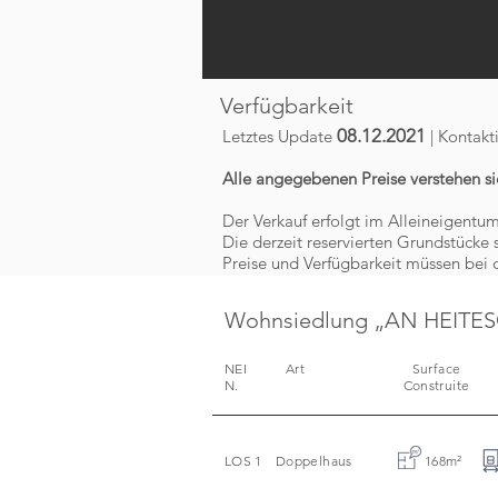
Verfügbarkeit
08.12.2021
Letztes Update
| Kontakt
Alle angegebenen Preise verstehen si
Der Verkauf erfolgt im Alleineigentu
Die derzeit reservierten Grundstücke s
Preise und Verfügbarkeit müssen bei d
Wohnsiedlung „AN HEITESC
NEI
Art
Surface
N.
Construite
LOS 1
Doppelhaus
168m
²