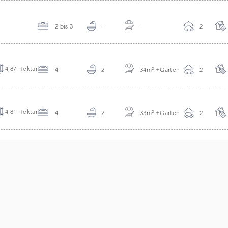
2 bis 3
-
-
2
4,87 Hektar
4
2
34m
²
+Garten
2
4,81 Hektar
4
2
33m
²
+Garten
2