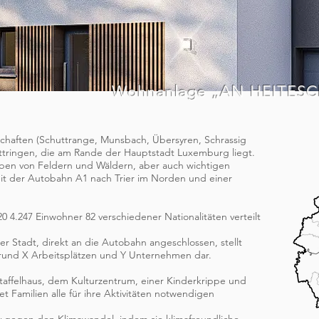
Wohnanlage „AN HEITESC
schaften (Schuttrange, Munsbach, Übersyren, Schrassig
ringen, die am Rande der Hauptstadt Luxemburg liegt.
eben von Feldern und Wäldern, aber auch wichtigen
t der Autobahn A1 nach Trier im Norden und einer
 4.247 Einwohner 82 verschiedener Nationalitäten verteilt
er Stadt, direkt an die Autobahn angeschlossen, stellt
 rund X Arbeitsplätzen und Y Unternehmen dar.
affelhaus, dem Kulturzentrum, einer Kinderkrippe und
t Familien alle für ihre Aktivitäten notwendigen