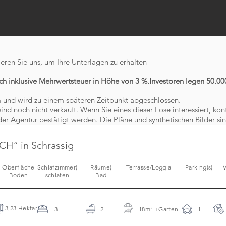
ieren Sie uns, um Ihre Unterlagen zu erhalten
ch inklusive Mehrwertsteuer in Höhe von 3 %.
Investoren legen 50.000
m und wird zu einem späteren Zeitpunkt abgeschlossen.
ind noch nicht verkauft. Wenn Sie eines dieser Lose interessiert, kon
er Agentur bestätigt werden. Die Pläne und synthetischen Bilder sin
H“ in Schrassig
Oberfläche
Schlafzimmer)
Räume)
Terrasse/Loggia
Parking(s)
V
Boden
schlafen
Bad
3,23 Hektar
3
2
18m
²
+Garten
1