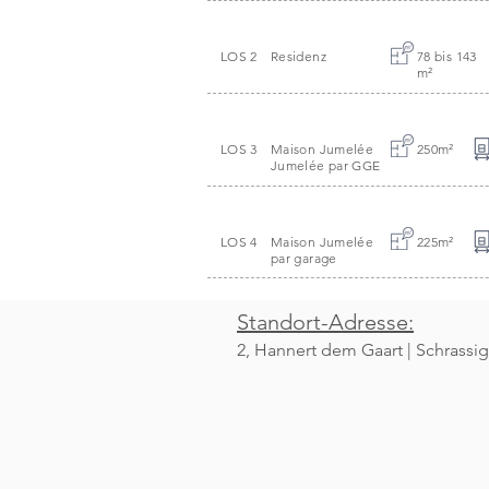
LOS 2
Residenz
78 bis 143
m
²
LOS 3
Maison Jumelée
250m
²
Jumelée par GGE
LOS 4
Maison Jumelée
225m
²
par garage
Standort-Adresse:
2, Hannert dem Gaart | Schrassig