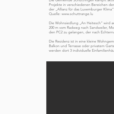
Die Gemeinde Schüttringen kämpft aktiv
Projekte in verschiedenen Bereichen der
der „Allianz für das Luxemburger Klim
Quelle:
www.schuttrange.lu
Die Wohnsiedlung „An Heitesch“ wird an
200 m vom Radweg nach Sandweiler, Mou
den PC2 zu gelangen, der nach Echterna
Die Residenz ist in eine kleine Wohnge
Balkon und Terrasse oder privatem Garte
werden dort 3 individuelle Einfamilienhä