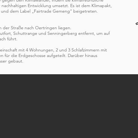
 gegen den Klimawandel, indem sie klimafreundliche
 nachhaltigen Entwicklung umsetzt. Es ist dem Klimapakt,
a“ und dem Label „Fairtrade Gemeng“ beigetreten.
 der Straße nach Oertringen liegen.
tfort, Schuttrange und Senningerberg entfernt, um auf
ch führt.
meinschaft mit 4 Wohnungen, 2 und 3 Schlafzimmern mit
n für die Erdgeschosse aufgeteilt. Darüber hinaus
user gebaut.