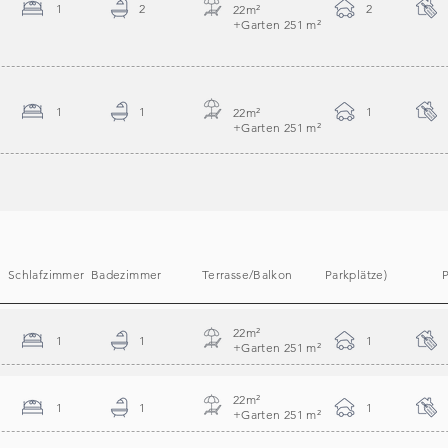
1
2
2
22m
²
+Garten 251 m
²
1
1
1
22m
²
+Garten 251 m
²
Schlafzimmer
Badezimmer
Terrasse/Balkon
Parkplätze)
P
22m
²
1
1
1
+Garten 251 m
²
22m
²
1
1
1
+Garten 251 m
²