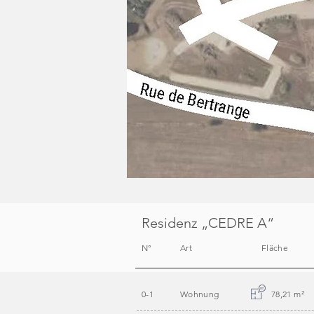
Residenz „CEDRE A“
N°
Art
Fläche
0-1
Wohnung
78,21 m
²