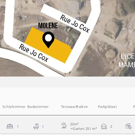
Schlafzimmer
Badezimmer
Terrasse/Balkon
Parkplätze)
P
22m
²
1
1
2
+Garten 251 m
²