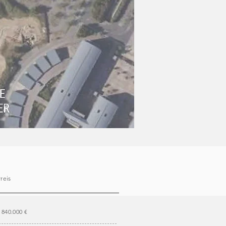
reis
840.000 €