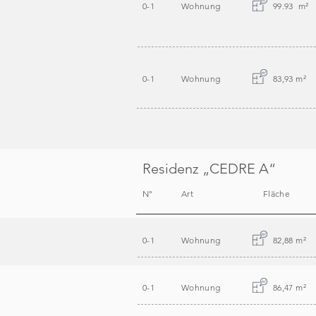
0-1
Wohnung
99.93 m
²
0-1
Wohnung
83,93 m
²
Residenz „CEDRE A“
N°
Art
Fläche
0-1
Wohnung
82,88 m
²
0-1
Wohnung
86,47 m
²