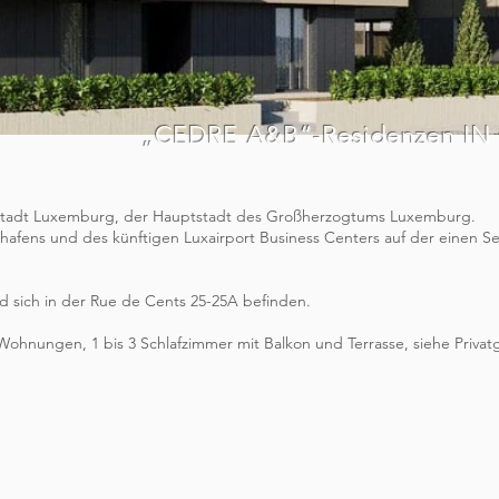
„CEDRE A&B“-Residenzen I
ur Stadt Luxemburg, der Hauptstadt des Großherzogtums Luxemburg.
ughafens und des künftigen Luxairport Business Centers auf der einen S
 sich in der Rue de Cents 25-25A befinden.
t Wohnungen, 1 bis 3 Schlafzimmer mit Balkon und Terrasse, siehe Priva