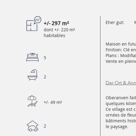
Eher gut:
+/- 297 m²
dont +/- 220 m²
habitables
Maison en futu
Finition: Clé e
Plans : Modifia
5
Vente en plein
2
Der Ort & An
Oberanven fait
+/- 49 m²
quelques kilom
Ce village est 
ornées de fleu
bâtiments hist
2
le paysage.