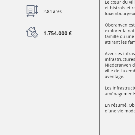
Le cœur du vill
et bistrots et
2.84 ares
luxembourgeois
Oberanven est 
explorer la nat
1.754.000 €
famille ou une 
attirant les fa
Avec ses infra
infrastructure
Niederanven di
ville de Luxemb
aventage.
Les infrastruc
aménagements p
En résumé, Obe
d'une vie moder