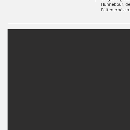
Hunnebour, de
Pëttenerbësch.