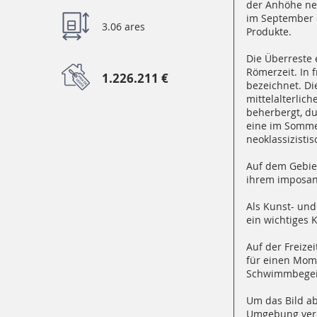
der Anhöhe neb
im September d
3.06 ares
Produkte.
Die Überreste 
Römerzeit. In
1.226.211 €
bezeichnet. Di
mittelalterlic
beherbergt, du
eine im Sommer
neoklassizistis
Auf dem Gebiet
ihrem imposant
Als Kunst- und
ein wichtiges 
Auf der Freize
für einen Mom
Schwimmbegeis
Um das Bild ab
Umgebung ver