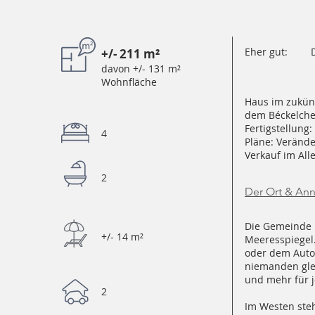
Eher gut:
+/- 211 m²
davon +/- 131 m²
Wohnfläche
Haus im zukün
dem Béckelche
Fertigstellung:
4
Pläne: Veränd
Verkauf im All
2
Der Ort & An
Die Gemeinde 
+/- 14 m²
Meeresspiegel
oder dem Auto 
niemanden glei
und mehr für 
2
Im Westen steh