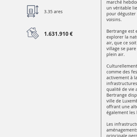
marché hebdoma
un véritable li
3.35 ares
pour déguster 
voisins.
Bertrange est 
1.631.910 €
explorer la nat
air, que ce so
village se pare
plein air.
Culturellement
comme des fest
activement à l
infrastructure
qualité de vie 
Bertrange disp
ville de Luxemb
offrant une alt
également les 
Les infrastruc
aménagements p
principale per