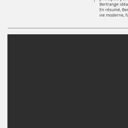
Bertrange idéa
En résumé, Ber
vie moderne, fa