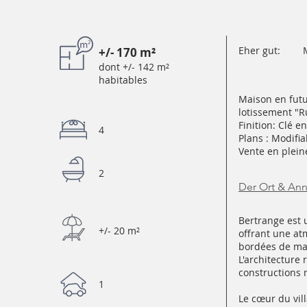
Eher gut:
+/- 170 m²
dont +/- 142 m²
habitables
Maison en futu
lotissement "R
Finition: Clé e
4
Plans : Modifia
Vente en plein
2
Der Ort & An
Bertrange est 
+/- 20 m²
offrant une atm
bordées de mai
L'architecture 
constructions
1
Le cœur du vil